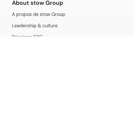
About stow Group
A propos de stow Group
Leadership & culture
Principes ESG
Présence internationale
Our brands
stow
Movu Robotics
What’s happening
Actualités
Évènements