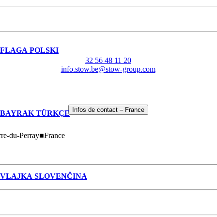
POLSKI
32 56 48 11 20
info.stow.be@stow-group.com
Infos de contact – France
TÜRKÇE
rre-du-Perray
■
France
SLOVENČINA