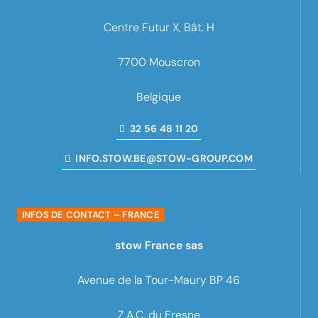
Centre Futur X, Bât. H
7700 Mouscron
Belgique
32 56 48 11 20
INFO.STOW.BE@STOW-GROUP.COM
INFOS DE CONTACT – FRANCE
stow France sas
Avenue de la Tour-Maury BP 46
Z.A.C. du Fresne