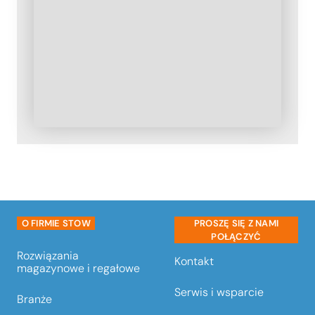
O FIRMIE STOW
PROSZĘ SIĘ Z NAMI
POŁĄCZYĆ
Rozwiązania
Kontakt
magazynowe i regałowe
Serwis i wsparcie
Branże