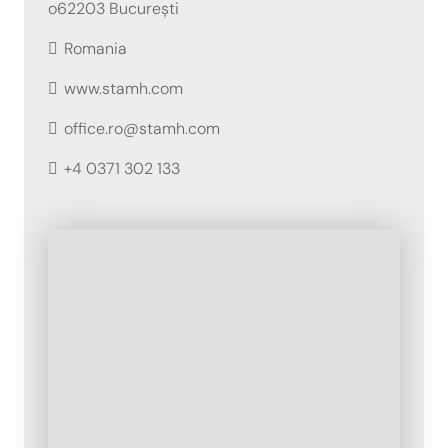
o62203 București
Romania
www.stamh.com
office.ro@stamh.com
+4 0371 302 133