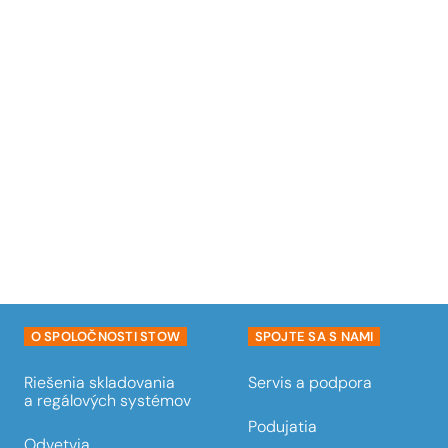
O SPOLOČNOSTI STOW
SPOJTE SA S NAMI
Riešenia skladovania
Servis a podpora
a regálových systémov
Podujatia
Odvetvia