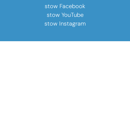
stow Facebook
stow YouTube
stow Instagram
KONTAKTNÉ INFORMÁCIE
STOW SR s.r.o.
Rybničná 40/F
831 07 BRATISLAVA
Slovensko
421 911 981 583