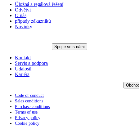
Úložná a regálová řešení
Odvětví
O nás
případy zákazníků
Novinky
Spojte se s námi
Kontakt
Servis a podpora
Události
Kariéra
Obchod
Code of conduct
Sales conditions
Purchase conditions
Terms of use
Privacy policy
Cookie policy