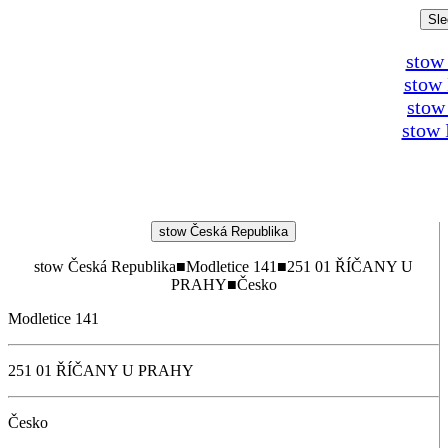
Sle
stow
stow
stow
stow 
stow Česká Republika
stow Česká Republika
■
Modletice 141
■
251 01 ŘÍČANY U
PRAHY
■
Česko
Modletice 141
251 01 ŘÍČANY U PRAHY
Česko