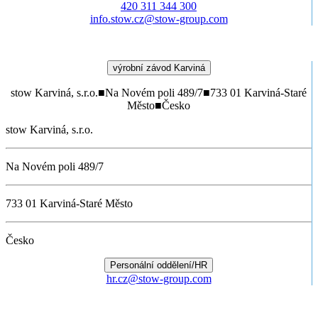
420 311 344 300
info.stow.cz@stow-group.com
výrobní závod Karviná
stow Karviná, s.r.o.
■
Na Novém poli 489/7
■
733 01 Karviná-Staré
Město
■
Česko
stow Karviná, s.r.o.
Na Novém poli 489/7
733 01 Karviná-Staré Město
Česko
Personální oddělení/HR
hr.cz@stow-group.com